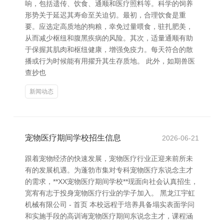
响，包括遗传、饮食、通顺和医疗照料等。科学的饲养
形势关于延迟其寿命至关迫切。最初，合理饮食是重
要。应选定高质地的狗粮，幸免过量喂食，驻扎肥美，
从而减少枢纽和腹黑疾病的风险。其次，适量通顺有助
于保握其肌肉和枢纽健康，增强免疫力。每天符合的散
播或行为时候能有用擢升其生存质地。 此外，如期兽医
查抄也
新闻动态
宠物医疗期间学校招生信息
2026-06-21
跟着宠物经济的快速发展，宠物医疗行业正迎来前所未
有的发展机遇。为蓬勃市集对专科宠物医疗东说念主才
的需求，**XX宠物医疗期间学校**现面向社会认真招生，
宽宥有志于投身宠物医疗行业的学子加入。 黑龙江宇虹
机械有限公司 - 首页 本校远程于培养具备塌实表面学问
和实施手段的高训诲宠物医疗期间东说念主才，课程涵