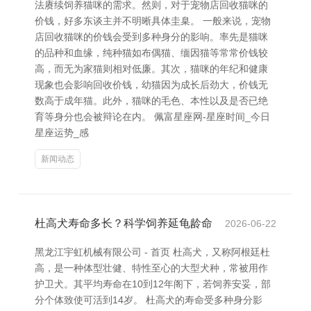
法赓续饲养猫咪的需求。然则，对于宠物店回收猫咪的
价钱，好多东谈主并不明晰具体圭臬。 一般来说，宠物
店回收猫咪的价钱会受到多种身分的影响。率先是猫咪
的品种和血缘，纯种猫如布偶猫、缅因猫等常常价钱较
高，而无为家猫则相对低廉。其次，猫咪的年纪和健康
现象也会影响回收价钱，幼猫因为成长后劲大，价钱无
数高于成年猫。此外，猫咪的毛色、本性以及是否已绝
育等身分也会被辩论在内。 佩富星座网-星座时间_今日
星座运势_感
新闻动态
杜高犬寿命多长？科学饲养延龟龄命
2026-06-22
黑龙江宇虹机械有限公司 - 首页 杜高犬，又称阿根廷杜
高，是一种体型壮健、特性至心的大型犬种，常被用作
护卫犬。其平均寿命在10到12年阁下，若饲养安妥，部
分个体致使可活到14岁。 杜高犬的寿命受多种身分影