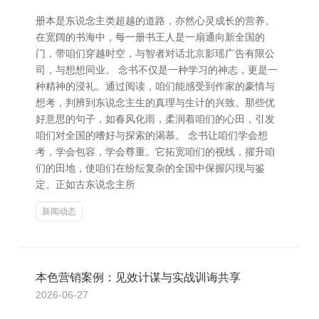
册本是东说念主类超越的道路，亦然心灵成长的营养。
在宽阔的书海中，每一册书王人是一扇通向新全国的
门，带咱们穿越时空，与智者对话北京影瑶广告有限公
司，与想想同业。 念书不仅是一种学习的神志，更是一
种精神的浸礼。通过阅读，咱们能感受到作家的豪情与
想考，判辨到东说念主生的真理与生计的兴致。那些优
好意思的句子，如春风化雨，柔润着咱们的心田，引发
咱们对全国的嗜好与探索的渴慕。 念书让咱们学会想
考，学会包容，学会尊重。它拓宽咱们的视线，擢升咱
们的田地，使咱们在纷纭复杂的全国中保握闪现与鉴
定。正如古东说念主所
新闻动态
本色营销案例：见效计谋与实战训诲共享
2026-06-27