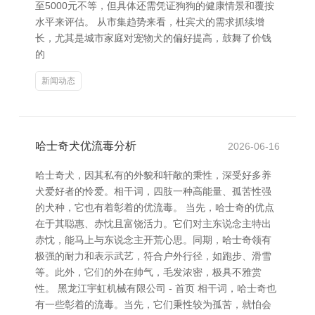
至5000元不等，但具体还需凭证狗狗的健康情景和覆按
水平来评估。 从市集趋势来看，杜宾犬的需求抓续增
长，尤其是城市家庭对宠物犬的偏好提高，鼓舞了价钱
的
新闻动态
哈士奇犬优流毒分析
2026-06-16
哈士奇犬，因其私有的外貌和轩敞的秉性，深受好多养
犬爱好者的怜爱。相干词，四肢一种高能量、孤苦性强
的犬种，它也有着彰着的优流毒。 当先，哈士奇的优点
在于其聪惠、赤忱且富饶活力。它们对主东说念主特出
赤忱，能马上与东说念主开荒心思。同期，哈士奇领有
极强的耐力和表示武艺，符合户外行径，如跑步、滑雪
等。此外，它们的外在帅气，毛发浓密，极具不雅赏
性。 黑龙江宇虹机械有限公司 - 首页 相干词，哈士奇也
有一些彰着的流毒。当先，它们秉性较为孤苦，就怕会