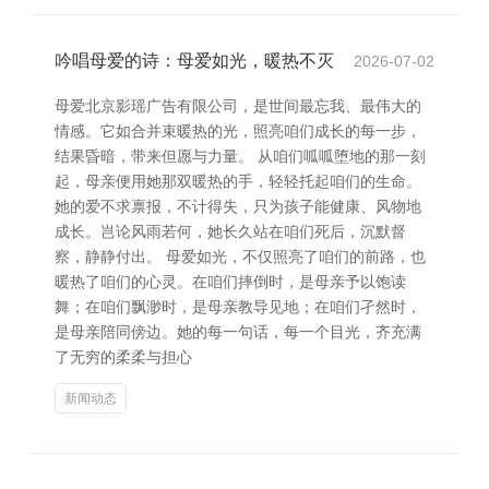
吟唱母爱的诗：母爱如光，暖热不灭
2026-07-02
母爱北京影瑶广告有限公司，是世间最忘我、最伟大的
情感。它如合并束暖热的光，照亮咱们成长的每一步，
结果昏暗，带来但愿与力量。 从咱们呱呱堕地的那一刻
起，母亲便用她那双暖热的手，轻轻托起咱们的生命。
她的爱不求禀报，不计得失，只为孩子能健康、风物地
成长。岂论风雨若何，她长久站在咱们死后，沉默督
察，静静付出。 母爱如光，不仅照亮了咱们的前路，也
暖热了咱们的心灵。在咱们摔倒时，是母亲予以饱读
舞；在咱们飘渺时，是母亲教导见地；在咱们孑然时，
是母亲陪同傍边。她的每一句话，每一个目光，齐充满
了无穷的柔柔与担心
新闻动态