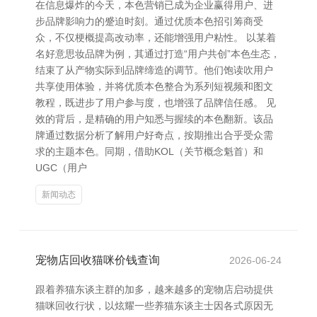
在信息爆炸的今天，本色营销已成为企业赢得用户、进
步品牌影响力的蹙迫时刻。通过优质本色招引筹商受
众，不仅梗概提高改动率，还能增强用户粘性。 以某着
名好意思妆品牌为例，其通过打造“用户共创”本色生态，
结束了从产物实际到品牌缔造的调节。他们饱读吹用户
共享使用体验，并将优质本色整合为系列短视频和图文
教程，既进步了用户参与度，也增强了品牌信任感。 见
效的背后，是精确的用户知悉与握续的本色翻新。该品
牌通过数据分析了解用户好奇点，按期推出合乎受众需
求的主题本色。同期，借助KOL（关节概念魁首）和
UGC（用户
新闻动态
宠物店回收猫咪价钱查询
2026-06-24
跟着养猫东谈主群的加多，越来越多的宠物店启动提供
猫咪回收行状，以炫耀一些养猫东谈主士因各式原因无