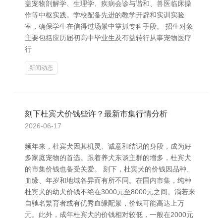
盖宠物剖解学、生理学、疾病会诊与谐和、兽医临床操
作等中枢实践。学校配备先进的教学开辟和实训实验
室，确保学生在信得过场景中掌抓专科手段。 招生对象
主要包括应历届初高中毕业生及有益转行从事宠物医疗
行
新闻动态
刻下杜宾犬价钱些许？最新市集行情分析
2026-06-17
频年来，杜宾犬因其机灵、诚意和结识的身段，成为好
多家庭宠物的首选。跟着养犬东谈主群的增多，杜宾犬
的市集价钱也备受关爱。 刻下，杜宾犬的价钱因品种、
血缘、年岁和地域各异而有所不同。在国内市集，纯种
杜宾犬的幼犬价钱不绝在3000元至8000元之间。淌若来
自驰名繁育者或有优秀血缘配景，价钱可能高达上万
元。此外，成年杜宾犬的价钱相对较低，一般在2000元